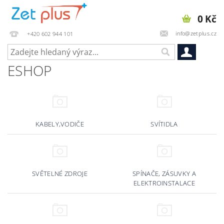
0 Kč
info@zetplus.cz
+420 602 944 101
ESHOP
KABELY,VODIČE
SVÍTIDLA
SVĚTELNÉ ZDROJE
SPÍNAČE, ZÁSUVKY A
ELEKTROINSTALACE