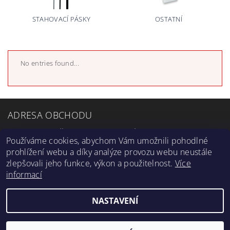
STAHOVACÍ PÁSKY
OSTATNÍ
No entries found...
ADRESA OBCHODU
Petra Bezruče 13, 182 00 Praha 8
Používáme cookies, abychom Vám umožnili pohodlné
OTEVÍRACÍ DOBA
prohlížení webu a díky analýze provozu webu neustále
zlepšovali jeho funkce, výkon a použitelnost.
Více
Po-Čt: 7:00-16:00
informací
Pá: 7:00-14:30
NASTAVENÍ
2026 ©
zetplus.cz
, všechna práva vyhrazena