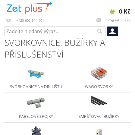
0 Kč
info@zetplus.cz
+420 602 944 101
SVORKOVNICE, BUŽÍRKY A
PŘÍSLUŠENSTVÍ
SVORKOVNICE NA DIN LIŠTU
WAGO SVORKY
KABELOVÉ SPOJKY
SMRŠŤOVACÍ BUŽÍRKY