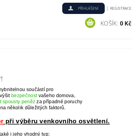
|
PŘIHLÁŠENÍ
REGISTRACE
KOŠÍK:
0 Kč
!
hybnitelnou součástí pro
výšit
bezpečnost
vašeho domova,
it spousty peněz
za případné poruchy
na několik důležitých faktorů.
r
při výběru venkovního osvětlení.
také i jeho vhodný typ: