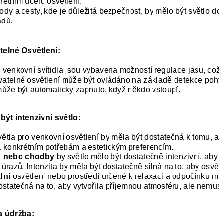
rétním účelu osvětlení.
ody a cesty, kde je důležitá bezpečnost, by mělo být světlo d
ádů.
elné Osvětlení:
 venkovní svítidla jsou vybavena možností regulace jasu, co
atelné osvětlení může být ovládáno na základě detekce pohyb
může být automaticky zapnuto, když někdo vstoupí.
být intenzivní světlo:
světla pro venkovní osvětlení by měla být dostatečná k tomu,
 konkrétním potřebám a estetickým preferencím.
d nebo chodby
by světlo mělo být dostatečně intenzivní, aby
úrazů. Intenzita by měla být dostatečně silná na to, aby osvětl
dní
osvětlení nebo prostředí určené k relaxaci a odpočinku 
ostatečná na to, aby vytvořila příjemnou atmosféru, ale nemusí
a údržba: