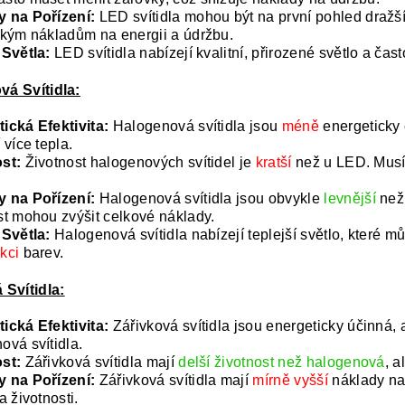
 na Pořízení:
LED svítidla mohou být na první pohled dražší 
zkým nákladům na energii a údržbu.
 Světla:
LED svítidla nabízejí kvalitní, přirozené světlo a čas
á Svítidla:
ická Efektivita:
Halogenová svítidla jsou
méně
energeticky 
 více tepla.
st:
Životnost halogenových svítidel je
kratší
než u LED. Musí
 na Pořízení:
Halogenová svítidla jsou obvykle
levnější
než 
st mohou zvýšit celkové náklady.
 Světla:
Halogenová svítidla nabízejí teplejší světlo, které m
kci
barev.
 Svítidla:
ická Efektivita:
Zářivková svítidla jsou energeticky účinná,
ová svítidla.
st:
Zářivková svítidla mají
delší životnost než halogenová
, 
 na Pořízení:
Zářivková svítidla mají
mírně vyšší
náklady na 
a životnosti.