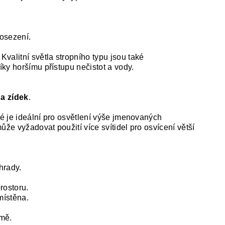
posezení.
valitní světla stropního typu jsou také
ky horšímu přístupu nečistot a vody.
a zídek
.
ré je ideální pro osvětlení výše jmenovaných
že vyžadovat použití více svítidel pro osvícení větší
hrady.
prostoru.
místěna.
mě.