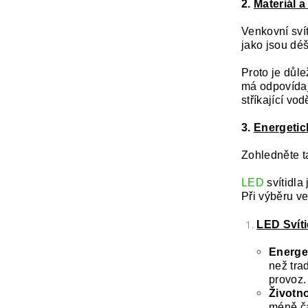
2.
Materiál a
Venkovní sví
jako jsou déšť
Proto je důle
má odpovídají
stříkající vod
3.
Energetick
Zohledněte t
LED
svítidla
Při výběru v
LED Svíti
Energet
než tra
provoz.
Životno
méně ča