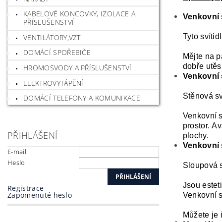
KABELOVÉ KONCOVKY, IZOLACE A
Venkovní s
PŘÍSLUŠENSTVÍ
Tyto svíti
VENTILÁTORY,VZT
DOMÁCÍ SPOŘEBIČE
Mějte na p
dobře utěs
HROMOSVODY A PŘÍSLUŠENSTVÍ
Venkovní 
ELEKTROVYTÁPĚNÍ
Stěnová sv
DOMÁCÍ TELEFONY A KOMUNIKACE
Venkovní s
prostor. A
PŘIHLÁŠENÍ
plochy.
Venkovní 
E-mail
Heslo
Sloupová s
Jsou estet
Registrace
Zapomenuté heslo
Venkovní s
Můžete je