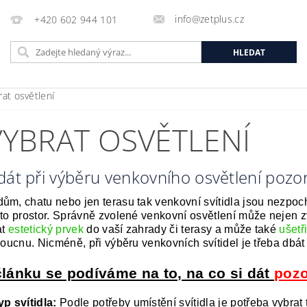
info@zetplus.cz
+420 602 944 101
rat osvětlení
VYBRAT OSVĚTLENÍ
 dát při výběru venkovního osvětlení pozor
ům, chatu nebo jen terasu tak venkovní svítidla jsou nezpoc
hto prostor. Správně zvolené venkovní osvětlení může nejen z
at
estetický prvek
do vaší zahrady či terasy a může také
ušetř
doucnu. Nicméně, při výběru venkovních svítidel je třeba dbát 
článku se podíváme na to, na co si dát
pozo
p svítidla:
Podle potřeby umístění svítidla je potřeba vybrat 