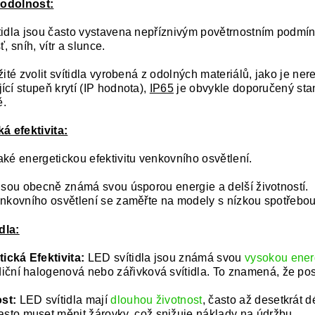
 odolnost:
tidla jsou často vystavena nepříznivým povětrnostním podmí
, sníh, vítr a slunce.
žité zvolit svítidla vyrobená z odolných materiálů, jako je nerez
cí stupeň krytí (IP hodnota),
IP65
je obvykle doporučený stan
ě.
á efektivita:
aké energetickou efektivitu venkovního osvětlení.
 jsou obecně známá svou úsporou energie a delší životností.
enkovního osvětlení se zaměřte na modely s nízkou spotřebou
dla:
ická Efektivita:
LED svítidla jsou známá svou
vysokou energ
diční halogenová nebo zářivková svítidla. To znamená, že pos
st:
LED svítidla mají
dlouhou životnost
, často až desetkrát 
sto muset měnit žárovky, což snižuje náklady na údržbu.