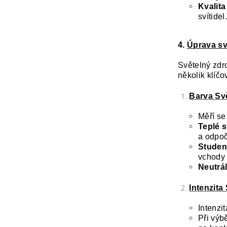
Kvalita
svítidel.
4.
Úprava sv
Světelný zdro
několik klíčo
Barva Svě
Měří se
Teplé s
a odpoč
Studen
vchody 
Neutrál
Intenzita 
Intenzi
Při výb