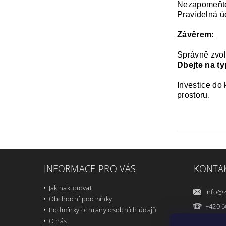
Nezapomeňte,
Pravidelná úd
Závěrem:
Správně zvol
Dbejte na ty
Investice do
prostoru.
INFORMACE PRO VÁS
KONTA
Jak nakupovat
info
@
Obchodní podmínky
+420 6
Podmínky ochrany osobních údajů
O nás