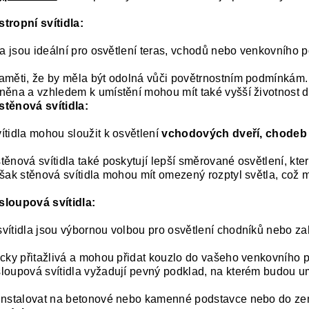
tropní svítidla:
dla jsou ideální pro osvětlení teras, vchodů nebo venkovního 
aměti, že by měla být odolná vůči povětrnostním podmínkám. K
něna a vzhledem k umístění mohou mít také vyšší životnost dí
stěnová svítidla:
ítidla mohou sloužit k osvětlení
vchodových dveří, chodeb 
těnová svítidla také poskytují lepší směrované osvětlení, kte
však stěnová svítidla mohou mít omezený rozptyl světla, což mů
sloupová svítidla:
vítidla jsou výbornou volbou pro osvětlení chodníků nebo za
icky přitažlivá a mohou přidat kouzlo do vašeho venkovního 
loupová svítidla vyžadují pevný podklad, na kterém budou u
 instalovat na betonové nebo kamenné podstavce nebo do ze