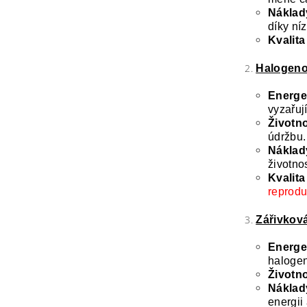
Náklady
díky ní
Kvalita
Halogenov
Energet
vyzařují
Životno
údržbu.
Náklady
životno
Kvalita
reprodu
Zářivková
Energet
halogen
Životno
Náklady
energii 