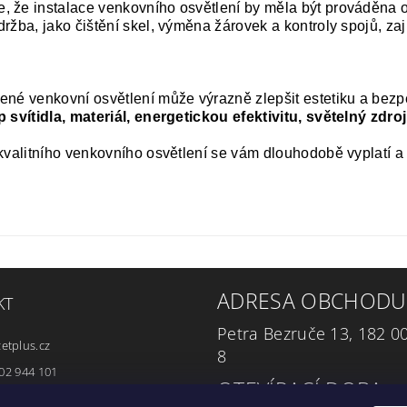
 že instalace venkovního osvětlení by měla být prováděna o
ržba, jako čištění skel, výměna žárovek a kontroly spojů, za
ené venkovní osvětlení může výrazně zlepšit estetiku a be
p svítidla, materiál, energetickou efektivitu, světelný zdro
 kvalitního venkovního osvětlení se vám dlouhodobě vyplatí 
ADRESA OBCHODU
KT
Petra Bezruče 13, 182 0
zetplus.cz
8
02 944 101
OTEVÍRACÍ DOBA