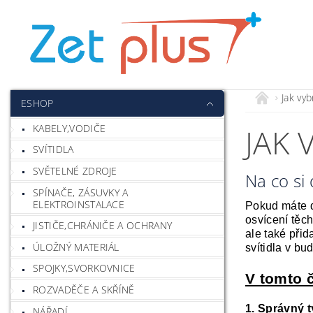
Jak vyb
ESHOP
KABELY,VODIČE
JAK 
SVÍTIDLA
SVĚTELNÉ ZDROJE
Na co si
SPÍNAČE, ZÁSUVKY A
ELEKTROINSTALACE
Pokud máte d
osvícení těc
JISTIČE,CHRÁNIČE A OCHRANY
ale také přid
ÚLOŽNÝ MATERIÁL
svítidla v bu
SPOJKY,SVORKOVNICE
V tomto 
ROZVADĚČE A SKŘÍNĚ
1.
Správný ty
NÁŘADÍ