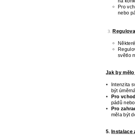
na konk
Pro vch
nebo p
Regulovat
Některé
Regulov
světlo 
Jak by mělo 
Intenzita 
být úměrná
Pro vcho
pádů nebo 
Pro zahra
měla být d
5.
Instalace 