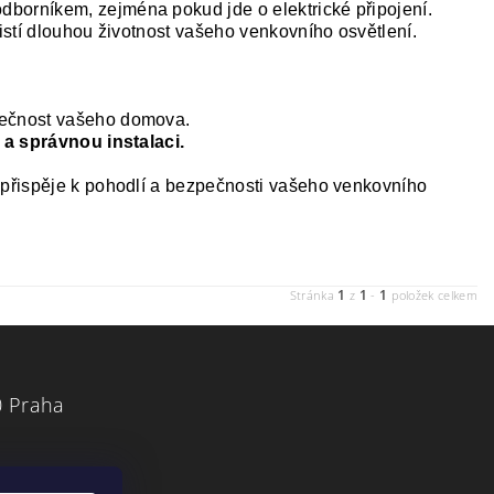
dborníkem, zejména pokud jde o elektrické připojení.
jistí dlouhou životnost vašeho venkovního osvětlení.
zpečnost vašeho domova.
j a správnou instalaci.
a přispěje k pohodlí a bezpečnosti vašeho venkovního
1
1
1
Stránka
z
-
položek celkem
0 Praha