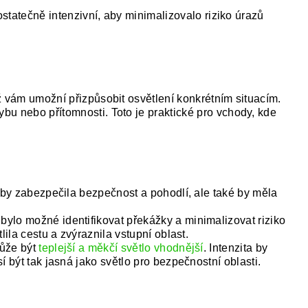
ostatečně intenzivní, aby minimalizovalo riziko úrazů
ž vám umožní přizpůsobit osvětlení konkrétním situacím.
u nebo přítomnosti. Toto je praktické pro vchody, kde
 aby zabezpečila bezpečnost a pohodlí, ale také by měla
 bylo možné identifikovat překážky a minimalizovat riziko
ila cestu a zvýraznila vstupní oblast.
může být
teplejší a měkčí světlo vhodnější
. Intenzita by
 být tak jasná jako světlo pro bezpečnostní oblasti.