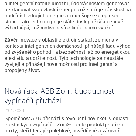
a inteligentní baterie umožňují domácnostem generovat
a skladovat svou vlastní energii, což snižuje závislost na
tradičních zdrojích energie a zmenšuje ekologickou
stopu. Tato technologie je stále dostupnější a cenově
výhodnější, což motivuje více lidí k jejímu využití.
Závěr
Inovace v oblasti elektroinstalací, zejména v
kontextu inteligentních domácností, přinášejí řadu výhod
od zvýšeného pohodlí a bezpečnosti až po energetickou
efektivitu a udržitelnost. Tyto technologie se neustále
vyvíjejí a přinášejí nové možnosti pro inteligentní a
propojený život.
Nová řada ABB Zoni, budoucnost
vypínačů přichází
23.1.2024
Společnost ABB přichází s revoluční novinkou v oblasti
elektrických vypínačů - Zoni®. Tento produkt je určen
pro ty, kteří hledají spolehlivé, osvědčené a zároveň