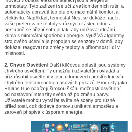
inovací v oblasti elektroinstalací jsou inteligentní
termostaty. Tyto zařízení se učí z vašich denních rutin a
automaticky upravují teplotu pro maximální komfort a
efektivitu. Například, termostat Nest se dokáže naučit
vaše preferované teploty v různých částech dne a
postupně se přizpůsobuje tak, aby udržoval ideální
klima s minimální spotřebou energie. Využívá algoritmy
strojového učení a je propojen se senzory v domě, aby
dokázal reagovat na změny teploty a přítomnost lidí v
místnosti.
2. Chytré Osvětlení
Další klíčovou oblastí jsou systémy
chytrého osvětlení. Ty umožňují uživatelům ovládat a
přizpůsobit osvětlení v jejich domovech prostřednictvím
chytrého telefonu nebo hlasových příkazů. Produkty jako
Philips Hue nabízejí širokou škálu možností osvětlení,
od nastavení intenzity světla až po změnu barvy.
Uživatelé mohou vytvářet světelné scény pro různé
příležitosti, což dodává domovu unikátní atmosféru a
zároveň přispívá k úsporám energie.