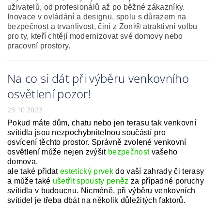
uživatelů, od profesionálů a
ž po běžné zákazníky.
Inovace v ovládání a designu, spolu s důrazem na
bezpečnost a trvanlivost, činí z Zoni® atraktivní volbu
pro ty, kteří chtějí modernizovat své domovy nebo
pracovní prostory.
Na co si dát při výběru venkovního
osvětlení pozor!
23.10.2023
Pokud máte dům, chatu nebo jen terasu tak venkovní
svítidla jsou nezpochybnitelnou součástí pro
osvícení těchto prostor. Správně zvolené venkovní
osvětlení může nejen zvýšit
bezpečnost
vašeho
domova,
ale také přidat
estetický prvek
do vaší zahrady či terasy
a může také
ušetřit spousty peněz
za případné poruchy
svítidla v budoucnu. Nicméně, při výběru venkovních
svítidel je třeba dbát na několik důležitých faktorů.