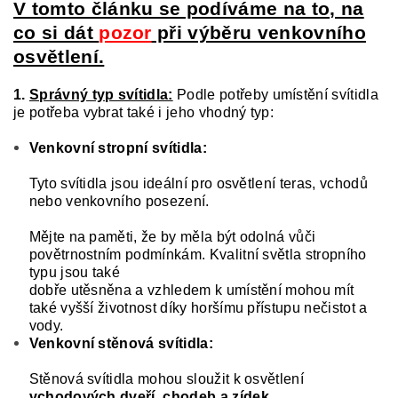
V tomto článku se podíváme na to, na
co si dát
pozor
při výběru venkovního
osvětlení.
1.
Správný typ svítidla:
Podle potřeby umístění svítidla
je potřeba vybrat také i jeho vhodný typ:
Venkovní stropní svítidla:
Tyto svítidla jsou ideální pro osvětlení teras, vchodů
nebo venkovního posezení.
Mějte na paměti, že by měla být odolná vůči
povětrnostním podmínkám. Kvalitní světla stropního
typu jsou také
dobře utěsněna a vzhledem k umístění mohou mít
také vyšší životnost díky horšímu přístupu nečistot a
vody.
Venkovní stěnová svítidla:
Stěnová svítidla mohou sloužit k osvětlení
vchodových dveří, chodeb a zídek
.