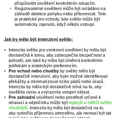
přizpůsobit osvětlení konkrétním situacím.
Regulovatelné osvětlení může být ovládáno na
základě detekce pohybu nebo přítomnosti. Toto
je praktické pro vchody, kde světlo může být
automaticky zapnuto, když někdo vstoupí.
Jak by mělo být intenzivní světlo:
Intenzita světla pro venkovní osvětlení by měla být
dostatečná k tomu, aby zabezpečila bezpečnost a
pohodlí, ale také by měla být úměrná konkrétním
potřebám a estetickým preferencím.
Pro vchod nebo chodby
by světlo mělo být
dostatečně intenzivní, aby bylo možné identifikovat
překážky a minimalizovat riziko pádů nebo úrazů.
Intenzita by měla být dostatečně silná na to, aby
osvětlila cestu a zvýraznila vstupní oblast.
Pro zahradní
osvětlení nebo prostředí určené k
relaxaci a odpočinku může být
teplejší a měkčí světlo
vhodnější
. Intenzita by měla být dostatečná na to,
aby vytvořila příjemnou atmosféru, ale nemusí být tak