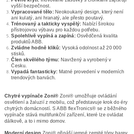
vyšší bezpečnost.
Vypracované tělo:
Neokoukaný design, který není
ani kulatý, ani hranatý, ale přesto poutavý.
Trénovaný a takticky vyspělý:
Nabízí širokou
přístrojovou výbavu pro každou potřebu.
Spolehlivě vypíná a zapíná:
Osvědčená kvalita
produktů ABB.
Zvládne hodně kliků:
Vysoká odolnost až 20 000
stisků.
Člen skvělého týmu:
Navržený a vyrobený v
Česku.
Vypadá fantasticky:
Matné provedení v moderních
trendových barvách.
Chytré vypínače Zoni®
Zoni® umožňuje ovládání
osvětlení a žaluzií z mobilu, což představuje krok do éry
chytrých domácností. S ABB flexTronics® se z běžného
vypínače stává multifunkční zařízení, které lze ovládat
dálkově, a to i mimo domov.
Moderní design
Zoni® přináší jemné zemité tóny barev,