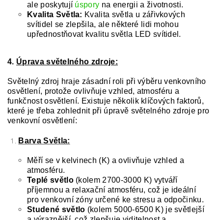
ale poskytují
úspory
na energii a životnosti.
Kvalita Světla:
Kvalita světla u zářivkových
svítidel se zlepšila, ale některé lidi mohou
upřednostňovat kvalitu světla LED svítidel.
4.
Úprava světelného zdroje:
Světelný zdroj hraje zásadní roli při výběru venkovního
osvětlení, protože ovlivňuje vzhled, atmosféru a
funkčnost osvětlení. Existuje několik klíčových faktorů,
které je třeba zohlednit při úpravě světelného zdroje pro
venkovní osvětlení:
Barva Světla:
Měří se v kelvinech (K) a ovlivňuje vzhled a
atmosféru.
Teplé světlo
(kolem 2700-3000 K) vytváří
příjemnou a relaxační atmosféru, což je ideální
pro venkovní zóny určené ke stresu a odpočinku.
Studené světlo
(kolem 5000-6500 K) je světlejší
a výraznější, což zlepšuje viditelnost a