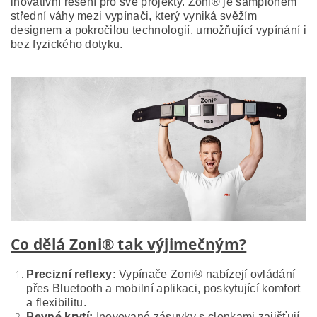
inovativní řešení pro své projekty. Zoni® je šampionem
střední váhy mezi vypínači, který vyniká svěžím
designem a pokročilou technologií, umožňující vypínání i
bez fyzického dotyku.
Co dělá Zoni® tak výjimečným?
Precizní reflexy:
Vypínače Zoni® nabízejí ovládání
přes Bluetooth a mobilní aplikaci, poskytující komfort
a flexibilitu.
Pevné krytí:
Inovované zásuvky s clonkami zajišťují