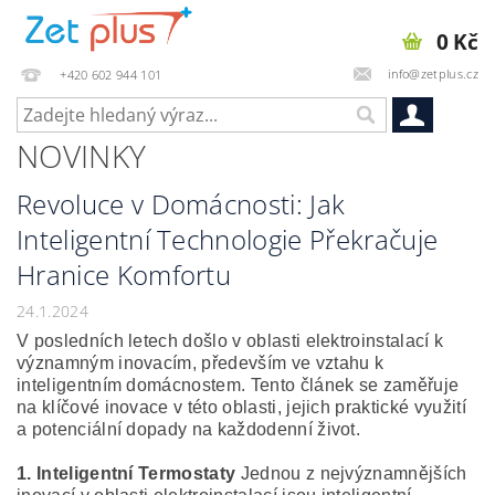
0 Kč
info@zetplus.cz
+420 602 944 101
NOVINKY
Revoluce v Domácnosti: Jak
Inteligentní Technologie Překračuje
Hranice Komfortu
24.1.2024
V posledních letech došlo v oblasti elektroinstalací k
významným inovacím, především ve vztahu k
inteligentním domácnostem. Tento článek se zaměřuje
na klíčové inovace v této oblasti, jejich praktické využití
a potenciální dopady na každodenní život.
1. Inteligentní Termostaty
Jednou z nejvýznamnějších