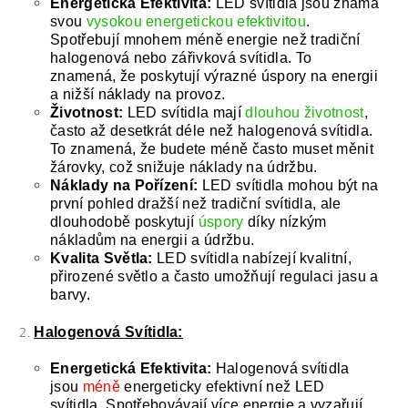
Energetická Efektivita:
LED svítidla jsou známá
svou
vysokou energetickou efektivitou
.
Spotřebují mnohem méně energie než tradiční
halogenová nebo zářivková svítidla. To
znamená, že poskytují výrazné úspory na energii
a nižší náklady na provoz.
Životnost:
LED svítidla mají
dlouhou životnost
,
často až desetkrát déle než halogenová svítidla.
To znamená, že budete méně často muset měnit
žárovky, což snižuje náklady na údržbu.
Náklady na Pořízení:
LED svítidla mohou být na
první pohled dražší než tradiční svítidla, ale
dlouhodobě poskytují
úspory
díky nízkým
nákladům na energii a údržbu.
Kvalita Světla:
LED svítidla nabízejí kvalitní,
přirozené světlo a často umožňují regulaci jasu a
barvy.
Halogenová Svítidla:
Energetická Efektivita:
Halogenová svítidla
jsou
méně
energeticky efektivní než LED
svítidla. Spotřebovávají více energie a vyzařují