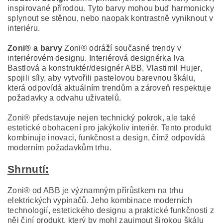
inspirované přírodou. Tyto barvy mohou buď harmonicky
splynout se stěnou, nebo naopak kontrastně vyniknout v
interiéru.
Zoni® a barvy
Zoni® odráží současné trendy v
interiérovém designu. Interiérová designérka Iva
Bastlová a konstruktér/designér ABB, Vlastimil Hujer,
spojili síly, aby vytvořili pastelovou barevnou škálu,
která odpovídá aktuálním trendům a zároveň respektuje
požadavky a odvahu uživatelů.
Zoni® představuje nejen technický pokrok, ale také
estetické obohacení pro jakýkoliv interiér. Tento produkt
kombinuje inovaci, funkčnost a design, čímž odpovídá
moderním požadavkům trhu.
Shrnutí:
Zoni® od ABB je významným přírůstkem na trhu
elektrických vypínačů. Jeho kombinace moderních
technologií, estetického designu a praktické funkčnosti z
něj činí produkt, který by mohl zaujmout širokou škálu