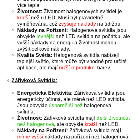
více tepla.
Životnost:
Životnost halogenových svítidel je
kratší
než u LED. Musí být pravidelně
vyměňována, což
zvyšuje náklady
na údržbu.
Náklady na Pořízení:
Halogenová svítidla jsou
obvykle
levnější
než LED svítidla na počátku, ale
vyšší náklady na energii a životnost mohou
zvýšit celkové náklady.
Kvalita Světla:
Halogenová svítidla nabízejí
teplejší světlo, které může být vhodné pro určité
aplikace, ale mají
nižší reprodukci
barev.
Zářivková Svítidla:
Energetická Efektivita:
Zářivková svítidla jsou
energeticky účinná, ale méně než LED svítidla.
Jsou obvykle
úspornější než
halogenová
svítidla.
Životnost:
Zářivková svítidla mají
delší životnost
než halogenová
, ale obvykle
kratší
než LED.
Náklady na Pořízení:
Zářivková svítidla mají
mírně vyšší
náklady na pořízení než halogenová,