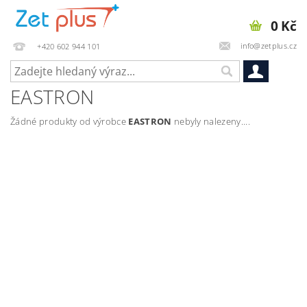
0 Kč
info@zetplus.cz
+420 602 944 101
EASTRON
Žádné produkty od výrobce
EASTRON
nebyly nalezeny....