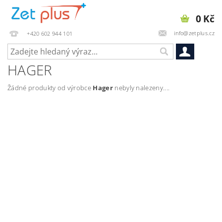
0 Kč
info@zetplus.cz
+420 602 944 101
HAGER
Žádné produkty od výrobce
Hager
nebyly nalezeny....