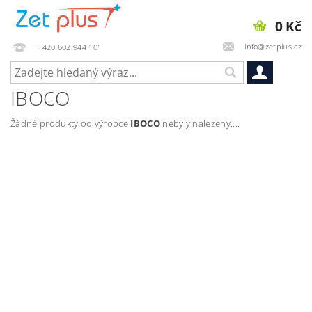
0 Kč
info@zetplus.cz
+420 602 944 101
IBOCO
Žádné produkty od výrobce
IBOCO
nebyly nalezeny....