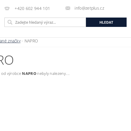
info@zetplus.cz
+420 602 944 101
ané značky
NAPRO
RO
 od výrobce
NAPRO
nebyly nalezeny....