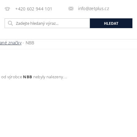
info@zetplus.cz
+420 602 944 101
ané značky
NBB
 od výrobce
NBB
nebyly nalezeny....