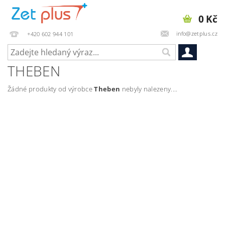
0 Kč
info@zetplus.cz
+420 602 944 101
THEBEN
Žádné produkty od výrobce
Theben
nebyly nalezeny....