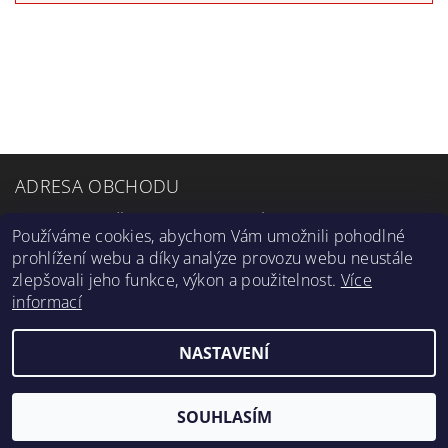
ADRESA OBCHODU
Petra Bezruče 13, 182 00 Praha 8
Používáme cookies, abychom Vám umožnili pohodlné
OTEVÍRACÍ DOBA
prohlížení webu a díky analýze provozu webu neustále
zlepšovali jeho funkce, výkon a použitelnost.
Více
Po-Čt: 7:00-16:00
informací
Pá: 7:00-14:30
NASTAVENÍ
2026 ©
zetplus.cz
, všechna práva vyhrazena
Vytvořil Shoptet
SOUHLASÍM