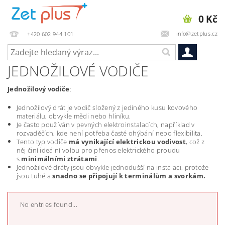
0 Kč
info@zetplus.cz
+420 602 944 101
JEDNOŽILOVÉ VODIČE
Jednožilový vodiče
:
Jednožilový drát je vodič složený z jediného kusu kovového
materiálu, obvykle mědi nebo hliníku.
Je často používán v pevných elektroinstalacích, například v
rozvaděčích, kde není potřeba časté ohýbání nebo flexibilita.
Tento typ vodiče
má vynikající elektrickou vodivost
, což z
něj činí ideální volbu pro přenos elektrického proudu
s
minimálními ztrátami
.
Jednožilové dráty jsou obvykle jednodušší na instalaci, protože
jsou tuhé a
snadno se připojují k terminálům a svorkám.
No entries found...