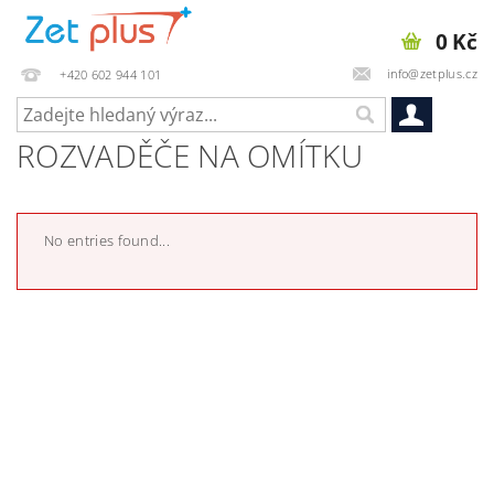
0 Kč
info@zetplus.cz
+420 602 944 101
ROZVADĚČE NA OMÍTKU
No entries found...