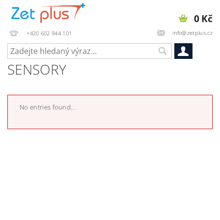
0 Kč
info@zetplus.cz
+420 602 944 101
SENSORY
No entries found...