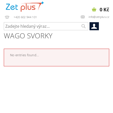
0 Kč
info@zetplus.cz
+420 602 944 101
WAGO SVORKY
No entries found...