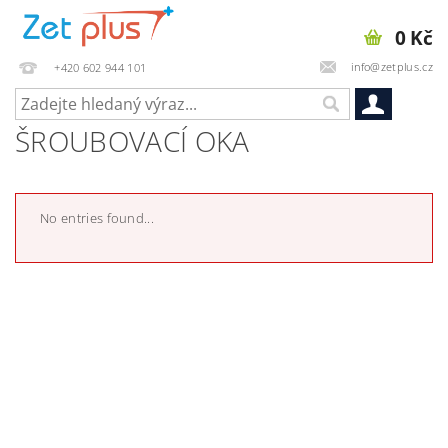
0 Kč
info@zetplus.cz
+420 602 944 101
ŠROUBOVACÍ OKA
No entries found...