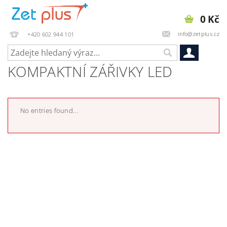
0 Kč
info@zetplus.cz
+420 602 944 101
KOMPAKTNÍ ZÁŘIVKY LED
No entries found...