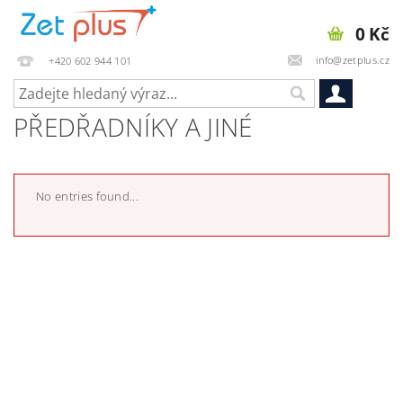
0 Kč
info@zetplus.cz
+420 602 944 101
PŘEDŘADNÍKY A JINÉ
No entries found...