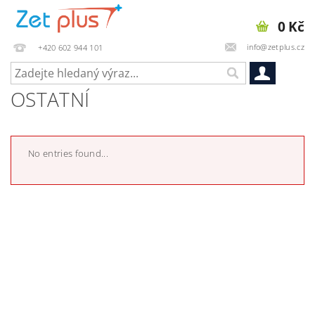
0 Kč
info@zetplus.cz
+420 602 944 101
OSTATNÍ
No entries found...