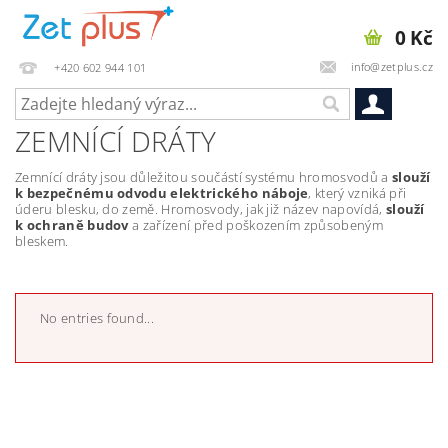
0 Kč
info@zetplus.cz
+420 602 944 101
ZEMNÍCÍ DRÁTY
Zemnící dráty jsou důležitou součástí systému hromosvodů a
slouží
k bezpečnému odvodu elektrického náboje
, který vzniká při
úderu blesku, do země. Hromosvody, jak již název napovídá,
slouží
k ochraně budov
a zařízení před poškozením způsobeným
bleskem.
No entries found...