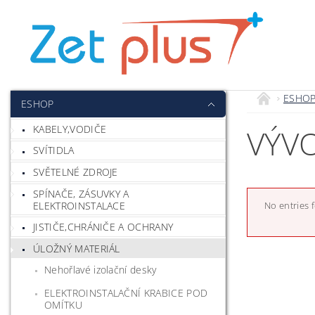
ESHO
ESHOP
KABELY,VODIČE
VÝV
SVÍTIDLA
SVĚTELNÉ ZDROJE
SPÍNAČE, ZÁSUVKY A
ELEKTROINSTALACE
No entries 
JISTIČE,CHRÁNIČE A OCHRANY
ÚLOŽNÝ MATERIÁL
Nehořlavé izolační desky
ELEKTROINSTALAČNÍ KRABICE POD
OMÍTKU