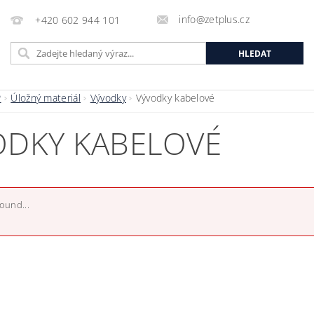
info@zetplus.cz
+420 602 944 101
P
Úložný materiál
Vývodky
Vývodky kabelové
ODKY KABELOVÉ
found...