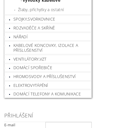
Vývodky kabelové
Žlaby, příchytky a ostatní
SPOJKY,SVORKOVNICE
ROZVADĚČE A SKŘÍNĚ
NÁŘADÍ
KABELOVÉ KONCOVKY, IZOLACE A
PŘÍSLUŠENSTVÍ
VENTILÁTORY,VZT
DOMÁCÍ SPOŘEBIČE
HROMOSVODY A PŘÍSLUŠENSTVÍ
ELEKTROVYTÁPĚNÍ
DOMÁCÍ TELEFONY A KOMUNIKACE
PŘIHLÁŠENÍ
E-mail