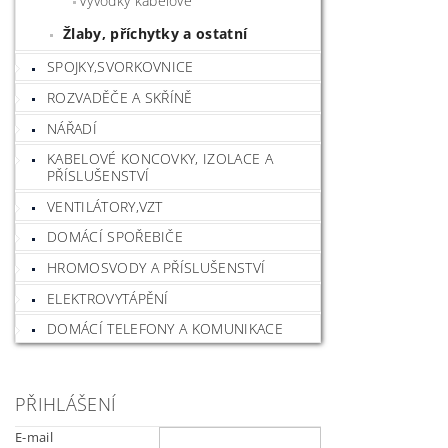
Vývodky kabelové
Žlaby, příchytky a ostatní
SPOJKY,SVORKOVNICE
ROZVADĚČE A SKŘÍNĚ
NÁŘADÍ
KABELOVÉ KONCOVKY, IZOLACE A
PŘÍSLUŠENSTVÍ
VENTILÁTORY,VZT
DOMÁCÍ SPOŘEBIČE
HROMOSVODY A PŘÍSLUŠENSTVÍ
ELEKTROVYTÁPĚNÍ
DOMÁCÍ TELEFONY A KOMUNIKACE
PŘIHLÁŠENÍ
E-mail