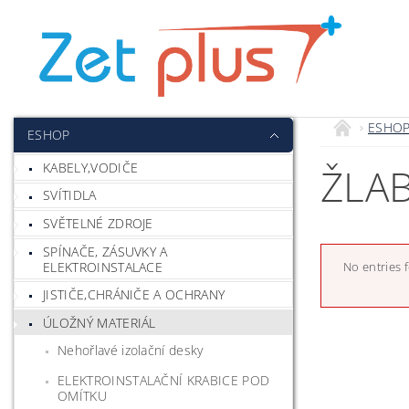
ESHO
ESHOP
KABELY,VODIČE
ŽLAB
SVÍTIDLA
SVĚTELNÉ ZDROJE
SPÍNAČE, ZÁSUVKY A
ELEKTROINSTALACE
No entries 
JISTIČE,CHRÁNIČE A OCHRANY
ÚLOŽNÝ MATERIÁL
Nehořlavé izolační desky
ELEKTROINSTALAČNÍ KRABICE POD
OMÍTKU