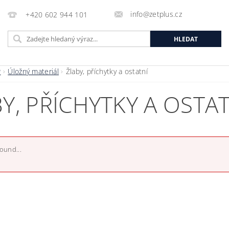
info@zetplus.cz
+420 602 944 101
P
Úložný materiál
Žlaby, příchytky a ostatní
Y, PŘÍCHYTKY A OSTA
found...