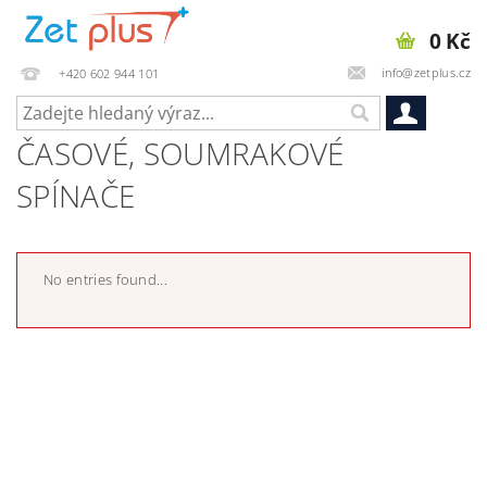
0 Kč
info@zetplus.cz
+420 602 944 101
ČASOVÉ, SOUMRAKOVÉ
SPÍNAČE
No entries found...