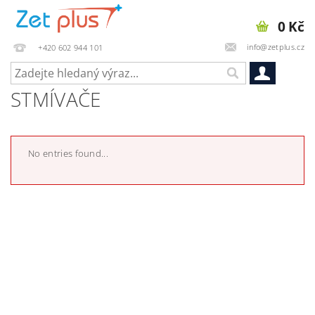
0 Kč
info@zetplus.cz
+420 602 944 101
STMÍVAČE
No entries found...