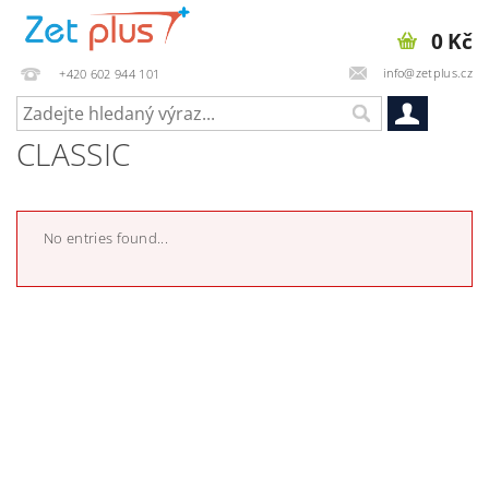
0 Kč
info@zetplus.cz
+420 602 944 101
CLASSIC
No entries found...