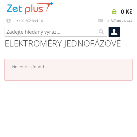
0 Kč
info@zetplus.cz
+420 602 944 101
ELEKTROMĚRY JEDNOFÁZOVÉ
No entries found...