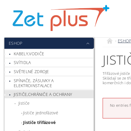
ESHO
ESHOP
KABELY,VODIČE
JIST
SVÍTIDLA
SVĚTELNÉ ZDROJE
Třífázové jistič
Skládají se ze t
SPÍNAČE, ZÁSUVKY A
komerčních i do
ELEKTROINSTALACE
JISTIČE,CHRÁNIČE A OCHRANY
Jističe
No entries 
Jističe jednofázové
Jističe třífázové