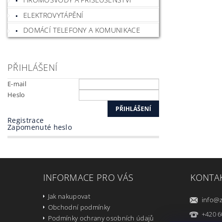
ELEKTROVYTÁPĚNÍ
DOMÁCÍ TELEFONY A KOMUNIKACE
PŘIHLÁŠENÍ
E-mail
Heslo
Registrace
Zapomenuté heslo
INFORMACE PRO VÁS
KONTA
Jak nakupovat
info
@
Obchodní podmínky
+420 6
Podmínky ochrany osobních údajů