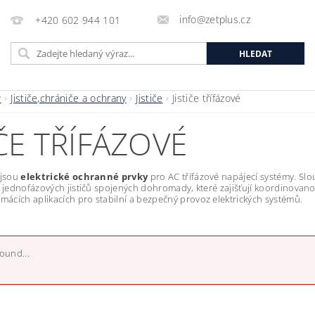
info@zetplus.cz
+420 602 944 101
P
Jističe,chrániče a ochrany
Jističe
Jističe třífázové
IČE TŘÍFÁZOVÉ
e jsou
elektrické ochranné prvky
pro AC třífázové napájecí systémy. Slo
ří jednofázových jističů spojených dohromady, které zajišťují koordinovanou
mácích aplikacích pro stabilní a bezpečný provoz elektrických systémů.
found...