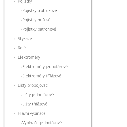
Pojistky
Pojistky trubičkové
Pojistky nožové
Pojistky patronové
Stykače
Relé
Elektroměry
Elektroměry jednofázové
Elektroměry třífázové
Lišty propojovací
Lišty jednofázové
Lišty třífázové
Hlavní vypínače
Vypínače jednofázové