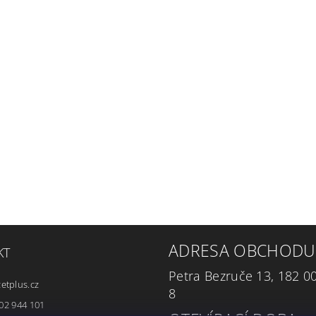
ADRESA OBCHODU
KT
Petra Bezruče 13, 182 0
zetplus.cz
8
02 944 101