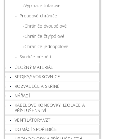
Vypínače třífázové
Proudové chrániče
Chrániče dvoupólové
Chrániče čtyřpólové
Chrániče jednopólové
Svodiče přepětí
ÚLOŽNÝ MATERIÁL
SPOJKY,SVORKOVNICE
ROZVADĚČE A SKŘÍNĚ
NÁŘADÍ
KABELOVÉ KONCOVKY, IZOLACE A
PŘÍSLUŠENSTVÍ
VENTILÁTORY,VZT
DOMÁCÍ SPOŘEBIČE
HROMOSVODY A PŘÍSLUŠENSTVÍ