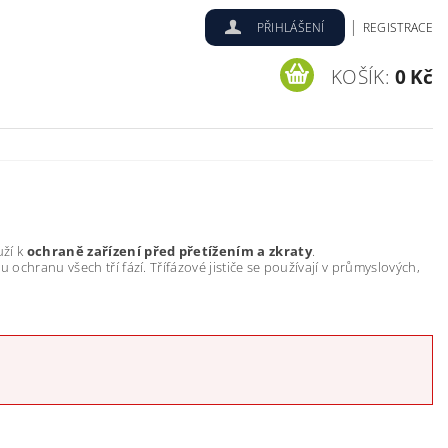
|
PŘIHLÁŠENÍ
REGISTRACE
KOŠÍK:
0 Kč
uží k
ochraně zařízení před přetížením a zkraty
.
 ochranu všech tří fází. Třífázové jističe se používají v průmyslových,