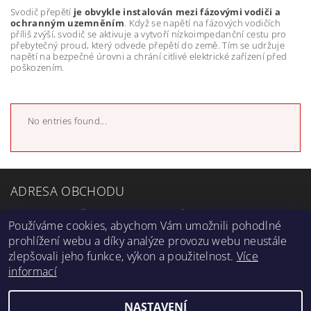
Svodič přepětí
je obvykle instalován mezi fázovými vodiči a
ochranným uzemněním
. Když se napětí na fázových vodičích
příliš zvýší, svodič se aktivuje a vytvoří nízkoimpedanční cestu pro
přebytečný proud, který odvede přepětí do země. Tím se udržuje
napětí na bezpečné úrovni a chrání citlivé elektrické zařízení před
poškozením.
No entries found...
ADRESA OBCHODU
Petra Bezruče 13, 182 00 Praha 8
Používáme cookies, abychom Vám umožnili pohodlné
OTEVÍRACÍ DOBA
prohlížení webu a díky analýze provozu webu neustále
zlepšovali jeho funkce, výkon a použitelnost.
Více
Po-Čt: 7:00-16:00
informací
Pá: 7:00-14:30
NASTAVENÍ