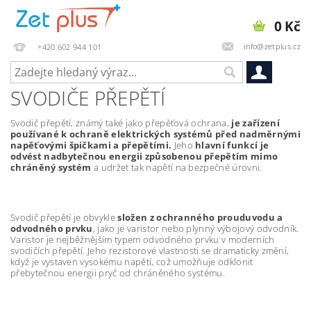
0 Kč
info@zetplus.cz
+420 602 944 101
SVODIČE PŘEPĚTÍ
Svodič přepětí, známý také jako přepěťová ochrana,
je zařízení
používané k ochraně elektrických systémů před nadměrnými
napěťovými špičkami a přepětími.
Jeho
hlavní funkcí je
odvést nadbytečnou energii způsobenou přepětím mimo
chráněný systém
a udržet tak napětí na bezpečné úrovni.
Svodič přepětí je obvykle
složen z ochranného prouduvodu a
odvodného prvku
, jako je varistor nebo plynný výbojový odvodník.
Varistor je nejběžnějším typem odvodného prvku v moderních
svodičích přepětí. Jeho rezistorové vlastnosti se dramaticky změní,
když je vystaven vysokému napětí, což umožňuje odklonit
přebytečnou energii pryč od chráněného systému.