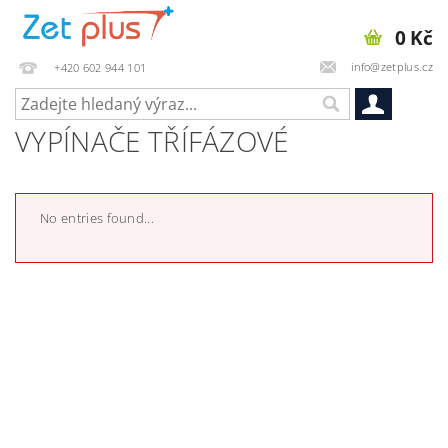
0 Kč
info@zetplus.cz
+420 602 944 101
VYPÍNAČE TŘÍFÁZOVÉ
No entries found...