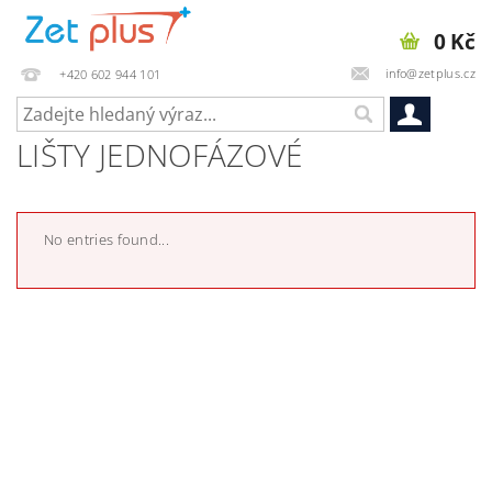
0 Kč
info@zetplus.cz
+420 602 944 101
LIŠTY JEDNOFÁZOVÉ
No entries found...